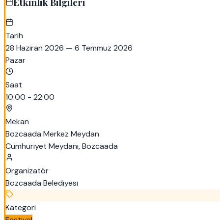
Etkinlik Bilgileri
Tarih
28 Haziran 2026
— 6 Temmuz 2026
Pazar
Saat
10:00 - 22:00
Mekan
Bozcaada Merkez Meydan
Cumhuriyet Meydanı, Bozcaada
Organizatör
Bozcaada Belediyesi
Kategori
Festival