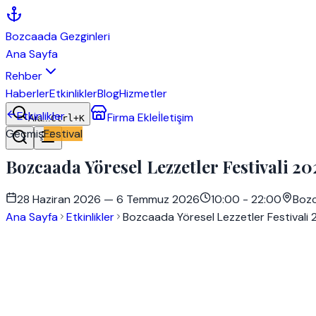
Bozcaada
Gezginleri
Ana Sayfa
Rehber
Haberler
Etkinlikler
Blog
Hizmetler
Etkinlikler
Firma Ekle
İletişim
Ara...
Ctrl+K
Geçmiş
Festival
Bozcaada Yöresel Lezzetler Festivali 20
28 Haziran 2026
— 6 Temmuz 2026
10:00 - 22:00
Boz
Ana Sayfa
Etkinlikler
Bozcaada Yöresel Lezzetler Festivali
Tarih
28 Haziran 2026
Saat