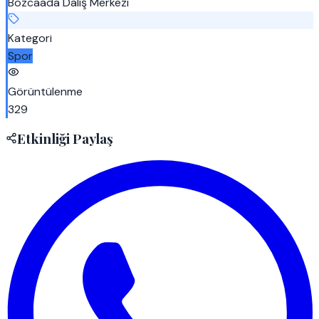
Bozcaada Dalış Merkezi
Kategori
Spor
Görüntülenme
329
Etkinliği Paylaş