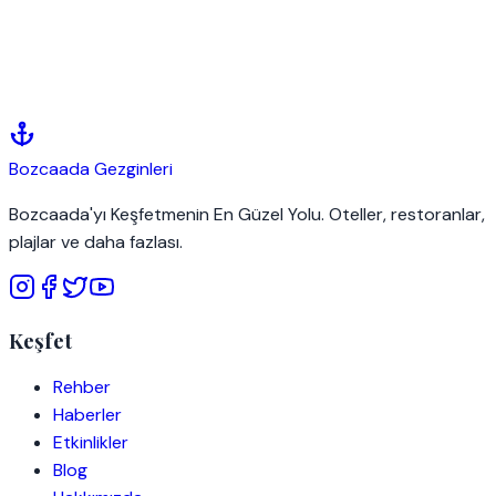
8
BIFED - Bozcaada Uluslararası Ekolojik Belgesel
Festivali 2026
8 Eki
|
Bozcaada Kalesi ve Kültür Merkezi
Bozcaada
Gezginleri
Bozcaada'yı Keşfetmenin En Güzel Yolu. Oteller, restoranlar,
plajlar ve daha fazlası.
Keşfet
Rehber
Haberler
Etkinlikler
Blog