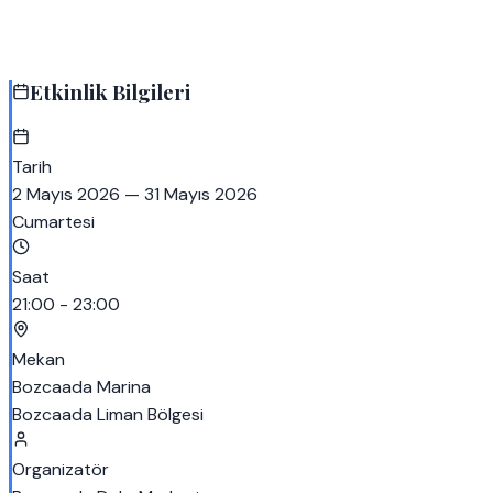
Bozcaada Gece Dalış Deneyimi
nerede düzenleniyor?
Bozcaada Gece Dalış Deneyimi
etkinliğini kim düzenliyor?
Etkinlik Bilgileri
Tarih
2 Mayıs 2026
— 31 Mayıs 2026
Cumartesi
Saat
21:00 - 23:00
Mekan
Bozcaada Marina
Bozcaada Liman Bölgesi
Organizatör