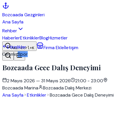
Bozcaada
Gezginleri
Ana Sayfa
Rehber
Haberler
Etkinlikler
Blog
Hizmetler
Etkinlikler
Firma Ekle
İletişim
Ara...
Ctrl+K
Geçmiş
Spor
Bozcaada Gece Dalış Deneyimi
2 Mayıs 2026
— 31 Mayıs 2026
21:00 - 23:00
Bozcaada Marina
Bozcaada Dalış Merkezi
Ana Sayfa
Etkinlikler
Bozcaada Gece Dalış Deneyimi
Tarih
2 Mayıs 2026